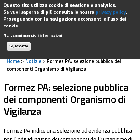
rtimento
Questo sito utilizza cookie di sessione e analytics.
Dipartimento della funzione pubblica
Governo Italiano
ione
Se vuoi saperne di più consulta la nostra
privacy policy
.
ica
Proseguendo con la navigazione acconsenti all’uso dei
cookie.
No, dammi maggiori informazioni
Si, accetto
>
>
Home
Notizie
Formez PA: selezione pubblica dei
componenti Organismo di Vigilanza
Formez PA: selezione pubblica
dei componenti Organismo di
Vigilanza
Formez PA indice una selezione ad evidenza pubblica
per l’individuazione dei componenti dell’Organismo di