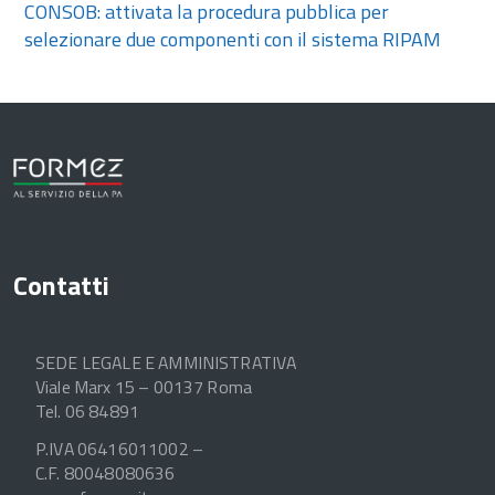
CONSOB: attivata la procedura pubblica per
selezionare due componenti con il sistema RIPAM
Contatti
SEDE LEGALE E AMMINISTRATIVA
Viale Marx 15 – 00137 Roma
Tel. 06 84891
P.IVA 06416011002 –
C.F. 80048080636