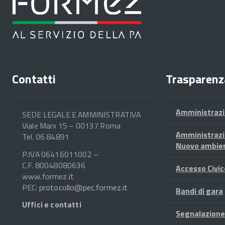
i
su
tà
Contatti
Trasparenz
i
Amministrazi
SEDE LEGALE E AMMINISTRATIVA
Viale Marx 15 – 00137 Roma
Amministrazi
Tel. 06 84891
Nuovo ambie
P.IVA 06416011002 –
C.F. 80048080636
Accesso Civic
www.formez.it
PEC:
protocollo@pec.formez.it
e
Bandi di gara
Uffici e contatti
Segnalazione
e