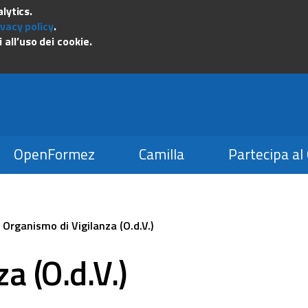
unzione pubblica
lytics.
ivacy policy
.
all’uso dei cookie.
OpenFormez
Camilla
Partecipa al
>
Organismo di Vigilanza (O.d.V.)
a (O.d.V.)