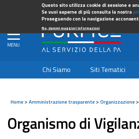
partimento
Dipartimento della f
Questo sito utilizza cookie di sessione e ana
Governo Italiano
Se vuoi saperne di più consulta la nostra
pr
nzione
Proseguendo con la navigazione acconsenti 
bblica
No, dammi maggiori informazioni
Top
Chi Siamo
Siti Tematici
menu
>
>
Home
Amministrazione trasparente
Organizzazione
Organismo di Vigilanz