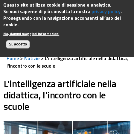
rtimento
Questo sito utilizza cookie di sessione e analytics.
Dipartimento della funzione pubblica
Governo Italiano
ione
Se vuoi saperne di più consulta la nostra
privacy policy
.
ica
Proseguendo con la navigazione acconsenti all’uso dei
cookie.
No, dammi maggiori informazioni
Si, accetto
>
>
Home
Notizie
L'intelligenza artificiale nella didattica,
l'incontro con le scuole
L'intelligenza artificiale nella
didattica, l'incontro con le
scuole